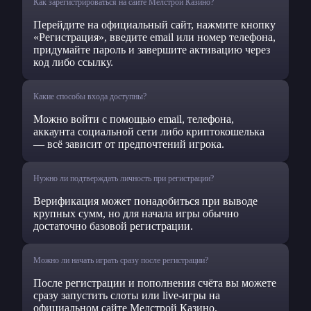
Как зарегистрироваться на сайте Мелстрой Казино?
Перейдите на официальный сайт, нажмите кнопку
«Регистрация», введите email или номер телефона,
придумайте пароль и завершите активацию через
код либо ссылку.
Какие способы входа доступны?
Можно войти с помощью email, телефона,
аккаунта социальной сети либо криптокошелька
— всё зависит от предпочтений игрока.
Нужно ли подтверждать личность при регистрации?
Верификация может понадобиться при выводе
крупных сумм, но для начала игры обычно
достаточно базовой регистрации.
Можно ли начать играть сразу после регистрации?
После регистрации и пополнения счёта вы можете
сразу запустить слоты или live‑игры на
официальном сайте Мелстрой Казино.