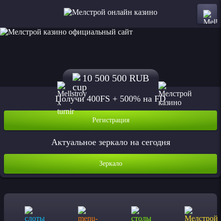
10 500 500 RUB
Получи 400FS + 500% на FD
Регистрация
Актуальное зеркало на сегодня
Зеркало