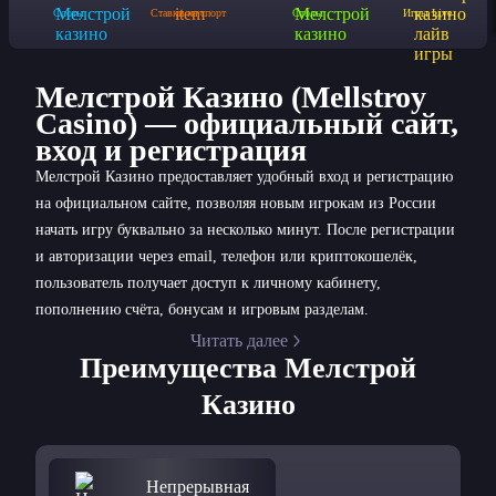
Слоты
Ставки на спорт
Столы
Игры Live
Мелстрой Казино (Mellstroy
Casino) — официальный сайт,
вход и регистрация
Мелстрой Казино предоставляет удобный вход и регистрацию
на официальном сайте, позволяя новым игрокам из России
начать игру буквально за несколько минут. После регистрации
и авторизации через email, телефон или криптокошелёк,
пользователь получает доступ к личному кабинету,
пополнению счёта, бонусам и игровым разделам.
Читать далее
Преимущества Мелстрой
Казино
Непрерывная