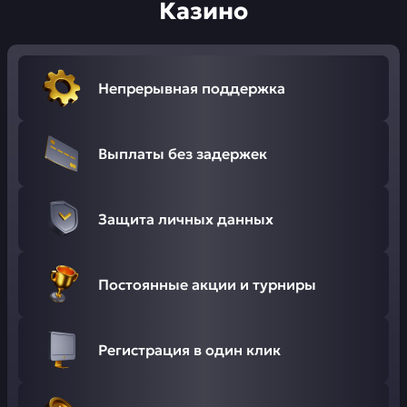
Казино
Непрерывная поддержка
Выплаты без задержек
Защита личных данных
Постоянные акции и турниры
Регистрация в один клик