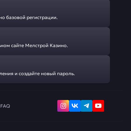
но базовой регистрации.
ьном сайте Мелстрой Казино.
ления и создайте новый пароль.
FAQ