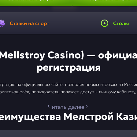
Ставки на спорт
Столы
Mellstroy Casino) — официа
регистрация
рацию на официальном сайте, позволяя новым игрокам из России 
криптокошелёк, пользователь получает доступ к личному кабинету
Читать далее
еимущества Мелстрой Каз