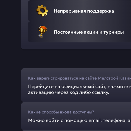
Непрерывная поддержка
Постоянные акции и турниры
Как зарегистрироваться на сайте Мелстрой Кази
Перейдите на официальный сайт, нажмите к
активацию через код либо ссылку.
Какие способы входа доступны?
Можно войти с помощью email, телефона, а