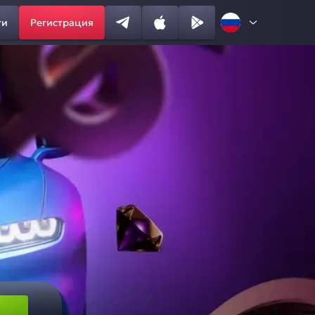
ти
Регистрация