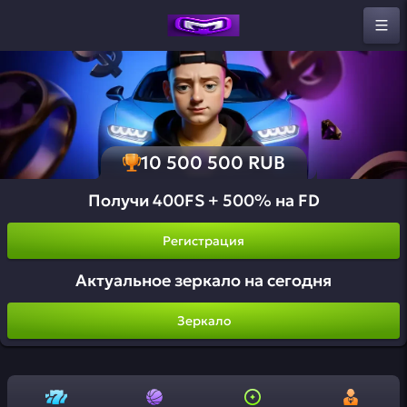
10 500 500 RUB
Получи 400FS + 500% на FD
Регистрация
Актуальное зеркало на сегодня
Зеркало