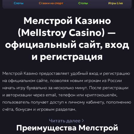
Слоты
Ставки на спорт
Столы
Игры Live
Мелстрой Казино
(Mellstroy Casino) —
официальный сайт, вход
и регистрация
Мелстрой Казино предоставляет удобный вход и регистрацию
на официальном сайте, позволяя новым игрокам из России
начать игру буквально за несколько минут. После регистрации
и авторизации через email, телефон или криптокошелёк,
пользователь получает доступ к личному кабинету, пополнению
счёта, бонусам и игровым разделам.
Читать далее
Преимущества Мелстрой