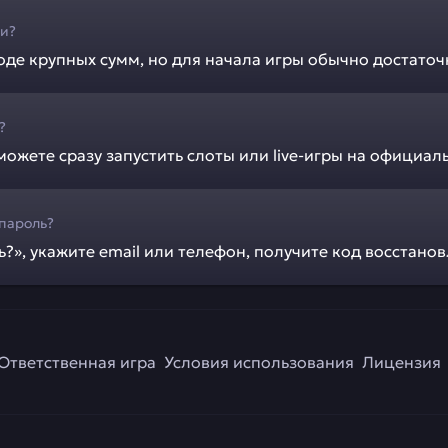
ии?
де крупных сумм, но для начала игры обычно достаточ
?
можете сразу запустить слоты или live‑игры на официал
 пароль?
», укажите email или телефон, получите код восстанов
Ответственная игра
Условия использования
Лицензия