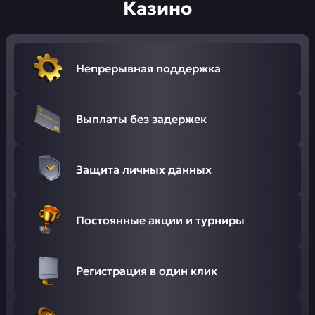
Казино
Непрерывная поддержка
Выплаты без задержек
Защита личных данных
Постоянные акции и турниры
Регистрация в один клик