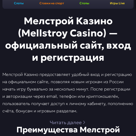
Слоты
Ставки на спорт
Столы
Игры Live
Мелстрой Казино
(Mellstroy Casino) —
официальный сайт, вход
и регистрация
Мелстрой Казино предоставляет удобный вход и регистрацию
на официальном сайте, позволяя новым игрокам из России
начать игру буквально за несколько минут. После регистрации
и авторизации через email, телефон или криптокошелёк,
пользователь получает доступ к личному кабинету, пополнению
счёта, бонусам и игровым разделам.
Читать далее
Преимущества Мелстрой