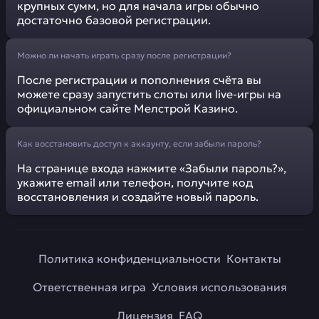
крупных сумм, но для начала игры обычно
достаточно базовой регистрации.
Можно ли начать играть сразу после регистрации?
После регистрации и пополнения счёта вы
можете сразу запустить слоты или live‑игры на
официальном сайте Мелстрой Казино.
Как восстановить доступ к аккаунту, если забыли пароль?
На странице входа нажмите «Забыли пароль?»,
укажите email или телефон, получите код
восстановления и создайте новый пароль.
Политика конфиденциальности
Контакты
Ответственная игра
Условия использования
Лицензия
FAQ