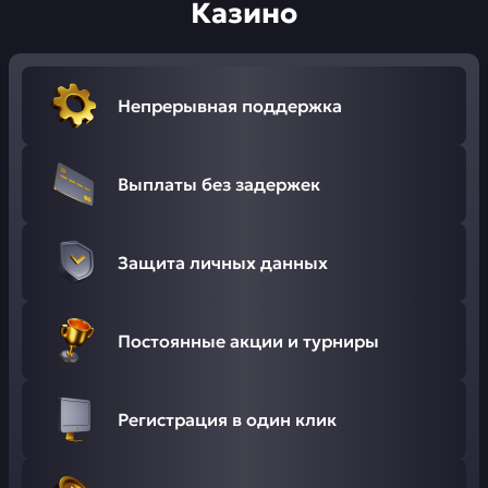
Казино
Непрерывная поддержка
Выплаты без задержек
Защита личных данных
Постоянные акции и турниры
Регистрация в один клик