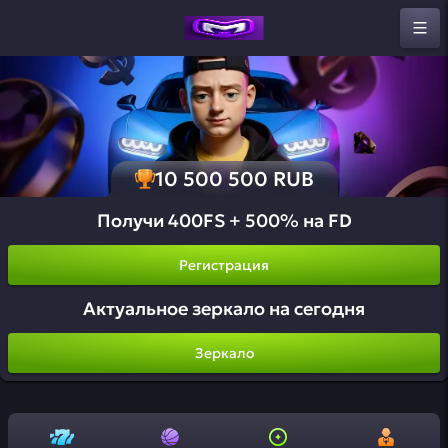
10 500 500 RUB
Получи 400FS + 500% на FD
Регистрация
Актуальное зеркало на сегодня
Зеркало