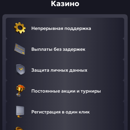
Казино
Непрерывная поддержка
Выплаты без задержек
Защита личных данных
Постоянные акции и турниры
Регистрация в один клик