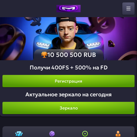
10 500 500 RUB
Получи 400FS + 500% на FD
Регистрация
Актуальное зеркало на сегодня
Зеркало